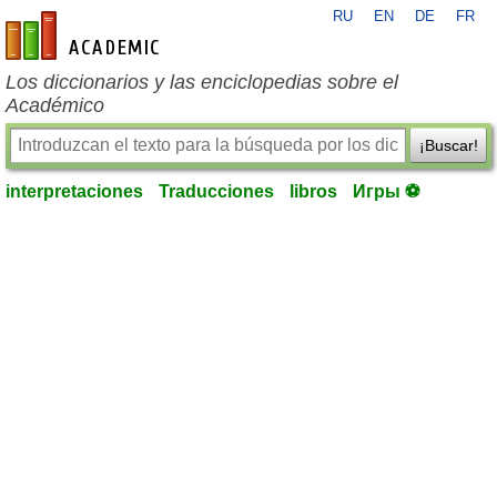
RU
EN
DE
FR
es-academic.com
Los diccionarios y las enciclopedias sobre el
Académico
¡Buscar!
interpretaciones
Traducciones
libros
Игры ⚽