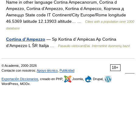
Name in other language Cortina Ampecanorum, Cortina d
Ampezzo, Cortina d’Ampezzo, Kortina d Ampecco, Кортина д
Ампеццо State code IT Continent/City Europe/Rome longitude
46.5369 latitude 12.13903 altitude… …
Cities with a population over 1000
database
Cortina d’Ampezzo
— Sp Kortina d’ Ampècas Ap Cortina
d’Ampezzo L ŠR Italija …
Pasaulio vietovardžiai. Internetinė duomenų bazė
© Academic, 2000-2026
18+
Contacte con nosotros:
Apoyo técnico
,
Publicidad
Exportación Diccionarios
, creado en PHP,
Joomla,
Drupal,
WordPress, MODx.